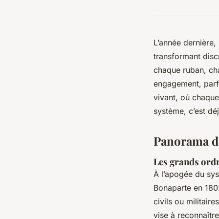
L’année dernière, 
transformant disc
chaque ruban, cha
engagement, parfo
vivant, où chaque
système, c’est dé
Panorama des
Les grands ordr
À l’apogée du sys
Bonaparte en 1802
civils ou militair
vise à reconnaîtr