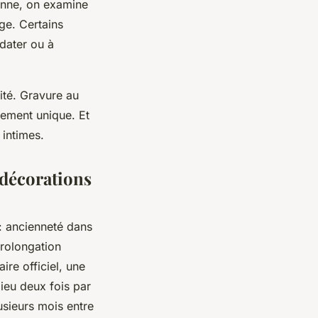
ienne, on examine
ge. Certains
dater ou à
ité. Gravure au
nement unique. Et
 intimes.
 décorations
 : ancienneté dans
prolongation
ire officiel, une
lieu deux fois par
sieurs mois entre