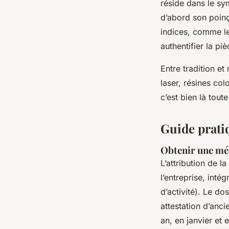
réside dans le sy
d’abord son poinç
indices, comme le
authentifier la piè
Entre tradition e
laser, résines co
c’est bien là toute
Guide pratiq
Obtenir une méd
L’attribution de l
l’entreprise, inté
d’activité). Le do
attestation d’anci
an, en janvier et e