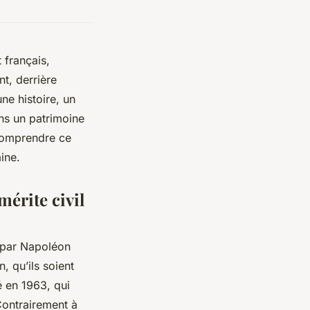
 français,
t, derrière
ne histoire, un
ns un patrimoine
 comprendre ce
ine.
mérite civil
e par Napoléon
 qu’ils soient
é en 1963, qui
Contrairement à