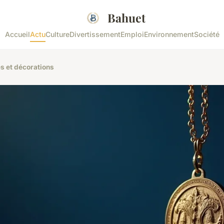
Bahuet
Accueil
Actu
Culture
Divertissement
Emploi
Environnement
Société
es et décorations