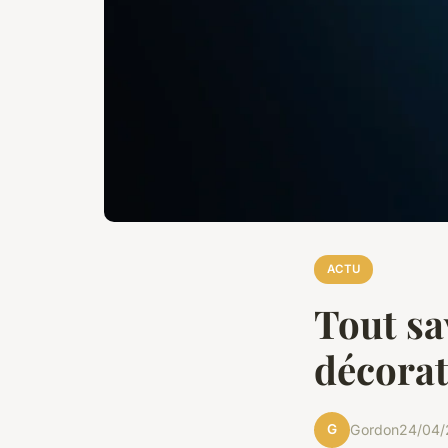
ACTU
Tout sa
décora
G
Gordon
24/04/