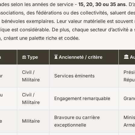
ades selon les années de service -
15, 20, 30 ou 35 ans
. D’
sociations, des fédérations ou des collectivités, saluent de
 bénévoles exemplaires. Leur valeur matérielle est souvent
ique est considérable. De plus, chaque secteur d’activité a
, créant une palette riche et codée.
n
⚖️ Type
⏳ Ancienneté / critère
🏛️ A
Civil /
Prési
ur
Services éminents
Militaire
Répu
du
Civil /
Engagement remarquable
Gran
Militaire
Bravoure ou carrière
Minis
re
Militaire
exceptionnelle
Armé